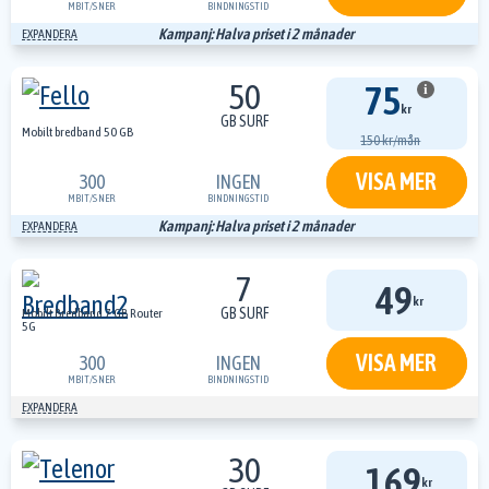
MBIT/S
NER
BINDNINGSTID
Kampanj: Halva priset i 2 månader
EXPANDERA
50
75
i
kr
GB SURF
Mobilt bredband 50 GB
150 kr/mån
VISA MER
300
INGEN
MBIT/S
NER
BINDNINGSTID
Kampanj: Halva priset i 2 månader
EXPANDERA
7
49
kr
GB SURF
Mobilt Bredband 7 GB Router
5G
VISA MER
300
INGEN
MBIT/S
NER
BINDNINGSTID
EXPANDERA
30
169
kr