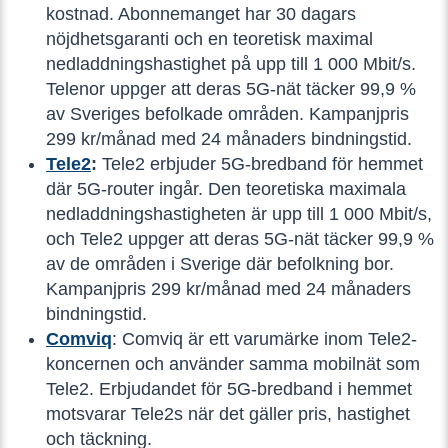
kostnad. Abonnemanget har 30 dagars
nöjdhetsgaranti och en teoretisk maximal
nedladdningshastighet på upp till 1 000 Mbit/s.
Telenor uppger att deras 5G-nät täcker 99,9 %
av Sveriges befolkade områden. Kampanjpris
299 kr/månad med 24 månaders bindningstid.
Tele2
:
Tele2 erbjuder 5G-bredband för hemmet
där 5G-router ingår. Den teoretiska maximala
nedladdningshastigheten är upp till 1 000 Mbit/s,
och Tele2 uppger att deras 5G-nät täcker 99,9 %
av de områden i Sverige där befolkning bor.
Kampanjpris 299 kr/månad med 24 månaders
bindningstid.
Comviq
: Comviq är ett varumärke inom Tele2-
koncernen och använder samma mobilnät som
Tele2. Erbjudandet för 5G-bredband i hemmet
motsvarar Tele2s när det gäller pris, hastighet
och täckning.