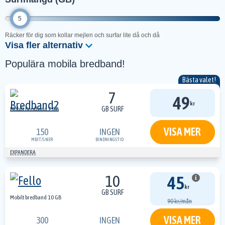
5
Räcker för dig som kollar mejlen och surfar lite då och då
Visa fler alternativ
Populära mobila bredband!
Bästa valet!
7
49
kr
GB SURF
Mobilt Bredband 7 GB
VISA MER
150
INGEN
MBIT/S
NER
BINDNINGSTID
EXPANDERA
10
45
i
kr
GB SURF
Mobilt bredband 10 GB
90 kr/mån
VISA MER
300
INGEN