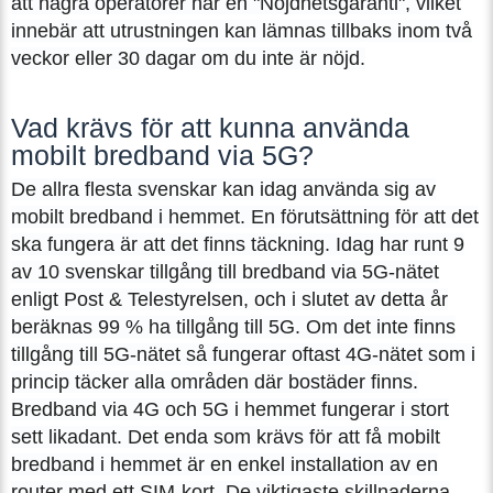
att några operatörer har en "Nöjdhetsgaranti", vilket
innebär att utrustningen kan lämnas tillbaks inom två
veckor eller 30 dagar om du inte är nöjd.
Vad krävs för att kunna använda
mobilt bredband via 5G?
De allra flesta svenskar kan idag använda sig av
mobilt bredband i hemmet. En förutsättning för att det
ska fungera är att det finns täckning. Idag har runt 9
av 10 svenskar tillgång till bredband via 5G-nätet
enligt Post & Telestyrelsen, och i slutet av detta år
beräknas 99 % ha tillgång till 5G. Om det inte finns
tillgång till 5G-nätet så fungerar oftast 4G-nätet som i
princip täcker alla områden där bostäder finns.
Bredband via 4G och 5G i hemmet fungerar i stort
sett likadant. Det enda som krävs för att få mobilt
bredband i hemmet är en enkel installation av en
router med ett SIM-kort. De viktigaste skillnaderna