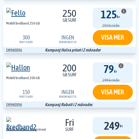
250
125
i
kr
GB SURF
Mobilt bredband 250 GB
250 kr/mån
VISA MER
300
INGEN
MBIT/S
NER
BINDNINGSTID
Kampanj: Halva priset i 2 månader
EXPANDERA
200
79
i
kr
GB SURF
Mobilt bredband 200 GB
299 kr/mån
VISA MER
150
INGEN
MBIT/S
NER
BINDNINGSTID
Kampanj: Rabatt i 2 månader.
EXPANDERA
Fri
249
kr
SURF
Mobilt Bredband Obegränsat