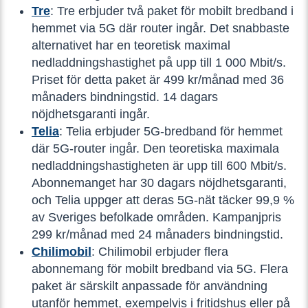
Tre
: Tre erbjuder två paket för mobilt bredband i
hemmet via 5G där router ingår. Det snabbaste
alternativet har en teoretisk maximal
nedladdningshastighet på upp till 1 000 Mbit/s.
Priset för detta paket är 499 kr/månad med 36
månaders bindningstid. 14 dagars
nöjdhetsgaranti ingår.
Telia
: Telia erbjuder 5G-bredband för hemmet
där 5G-router ingår. Den teoretiska maximala
nedladdningshastigheten är upp till 600 Mbit/s.
Abonnemanget har 30 dagars nöjdhetsgaranti,
och Telia uppger att deras 5G-nät täcker 99,9 %
av Sveriges befolkade områden. Kampanjpris
299 kr/månad med 24 månaders bindningstid.
Chilimobil
: Chilimobil erbjuder flera
abonnemang för mobilt bredband via 5G. Flera
paket är särskilt anpassade för användning
utanför hemmet, exempelvis i fritidshus eller på