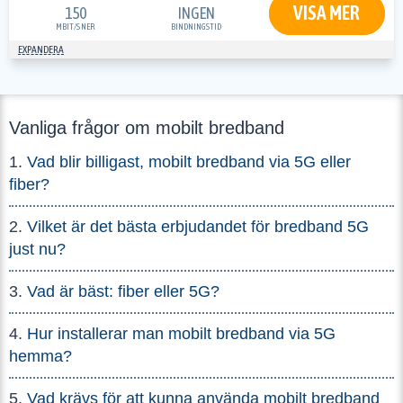
VISA MER
150
INGEN
MBIT/S
NER
BINDNINGSTID
EXPANDERA
Vanliga frågor om mobilt bredband
Vad blir billigast, mobilt bredband via 5G eller
fiber?
Vilket är det bästa erbjudandet för bredband 5G
just nu?
Vad är bäst: fiber eller 5G?
Hur installerar man mobilt bredband via 5G
hemma?
Vad krävs för att kunna använda mobilt bredband