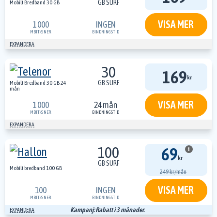
GB SURF
Mobilt Bredband 30 GB
VISA MER
1 000
INGEN
MBIT/S
NER
BINDNINGSTID
EXPANDERA
30
169
kr
GB SURF
Mobilt Bredband 30 GB 24
mån
VISA MER
1 000
24 mån
MBIT/S
NER
BINDNINGSTID
EXPANDERA
100
69
i
kr
GB SURF
Mobilt bredband 100 GB
249 kr/mån
VISA MER
100
INGEN
MBIT/S
NER
BINDNINGSTID
Kampanj: Rabatt i 3 månader.
EXPANDERA