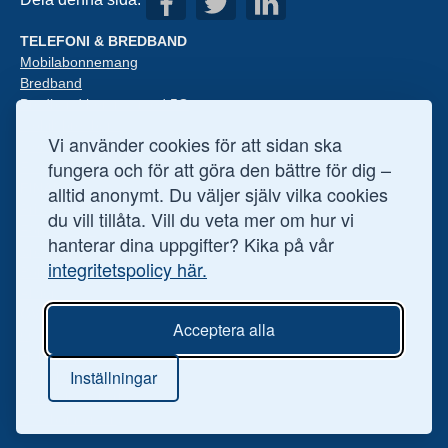
TELEFONI & BREDBAND
Mobilabonnemang
Bredband
Bredband hemma med 5G
Mobilt bredband
Vi använder cookies för att sidan ska
Mobiler med abon
fungera och för att göra den bättre för dig –
Fast telefoni
FINANS
alltid anonymt. Du väljer själv vilka cookies
Privatlån
du vill tillåta. Vill du veta mer om hur vi
Företagslån
hanterar dina uppgifter? Kika på vår
Sparkonto
integritetspolicy här.
Bolån
Aktier
ÖVRIGT
Acceptera alla
Ögonoperationer
Hälsofakta
Inställningar
Digital säkerhet
Personlig säkerhet
TV-abonnemang