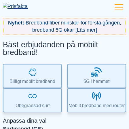
Nyhet:
Bredband fiber minskar för första gången,
bredband 5G ökar [Läs mer]
Bäst erbjudanden på mobilt
bredband!
Billigt mobilt bredband
5G i hemmet
Obegränsad surf
Mobilt bredband med router
Anpassa dina val
Surfmängd (GB)